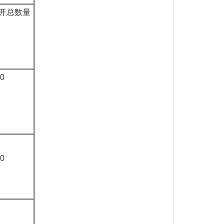
开总数量
0
0