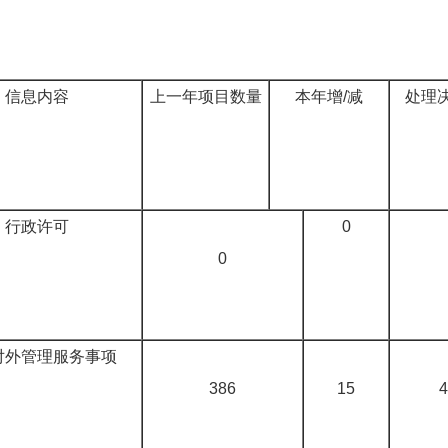
信息内容
上一年项目数量
本年增/减
处理
行政许可
0
0
对外管理服务事项
386
15
4