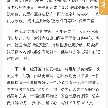
展了长安Yi+文化惠民、精准护航就业服务、社区居家
者
模
养老服务等项目，并深化完成了“15分钟政务服务圈”建
式
设项目、安置小区改造提升、既有住宅加装电梯、二次
供水改造、“污水提质增效”整改项目等民生保障工程。
在实现“共享健康”方面，今年开展了千人企业应急
救护培训计划，建设完成惠山区中医医院口腔中心、惠
南二社区市级“博爱家园”。持续推进健康护航，切实解
决了辖区内居民群众看病就医、健康服务等过程中的“急
难愁盼”问题。
下一步，经开区（长安街道）将继续以实为要，以
质为重，让项目内涵更丰富、惠民作用更可持续，一件
事情接着一件事情办好，一个环节接着一个环节推进，
着力解决群众急难愁盼的问题，努力让人民群众的获得
感更加充实、幸福感更可持续、安全感更有保障，切实
做到解民忧、纾民困、暖民心，写好民生幸福“大文