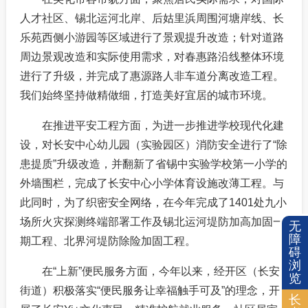
人才社区、锡北运河北岸、后姑里浜周围河塘岸线、长
乐苑西侧小游园等区域进行了景观提升改造；针对道路
周边景观改造和实际使用需求，对春惠路沿线整体环境
进行了升级，并完成了惠源路人非车道分离改造工程。
我们始终坚持做精做细，打造美好宜居的城市环境。
在推进平安工程方面，为进一步推进学校现代化建
设，对长安中心幼儿园（实验园区）消防安全进行了“除
患提质”升级改造，并翻新了省锡中实验学校第一小学的
外墙围栏，完成了长安中心小学体育设施改薄工程。与
此同时，为了织密安全网络，在今年完成了1401处九小
场所火灾探测终端部署工作及锡北运河堤防加高加固一
无
障
期工程、北界河堤防除险加固工程。
碍
浏
在“上新”便民服务方面，今年以来，经开区（长安
览
街道）积极落实“便民服务让幸福触手可及”的理念，开
长