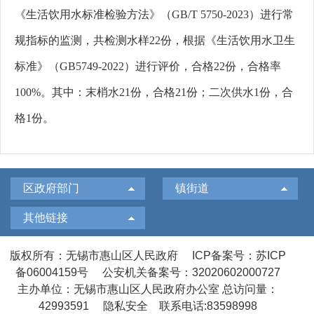
《生活饮用水标准检验方法》（
GB/T 5750-2023
）进行常
规指标的监测，共检测水样
22
份，根据《生活饮用水卫生
标准》（
GB5749-2022
）进行评价，合格
22
份，合格率
100%
。其中：末梢水
21
份，合格
21
份；二次供水
1
份，合
格
1
份。
区政府部门
镇街道
其他链接
版权所有：无锡市惠山区人民政府
ICP备案号：苏ICP
备06004159号
公安机关备案号：32020602000727
主办单位：无锡市惠山区人民政府办公室
总访问量：
42993591
隐私安全
联系电话:83598998