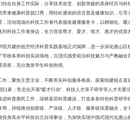
们结合自身工作实际，分享技术攻坚、创新突破的亲身经历与科
员带来健康科普脱口秀，用轻松通俗的语言普及健康知识，引导
爱，活动现场向科技工作者代表颁发健康服务卡，以精细化、暖
送到科技工作者身边，全力营造尊才、爱才、惜才、惠才的优质
院共建的低空经济科普实践基地正式揭牌，进一步深化惠山区校
了学校各类科创实训场地，沉浸式感受前沿科技魅力与产教融合
普讲座，充分激发学生科创热情。
，聚焦主责主业，不断夯实科创服务根基。探索组建链企直通
院1家；常态化开展“暖才行动”、科技人才亲子研学等人才关爱
推进科普惠民工作，深耕基层科普建设，打造多条特色科普研学
作用，持续推动创新链、产业链、人才链、服务链深度融合，全
极投身高水平科技自立自强事业，为加快实现中国式现代化惠山