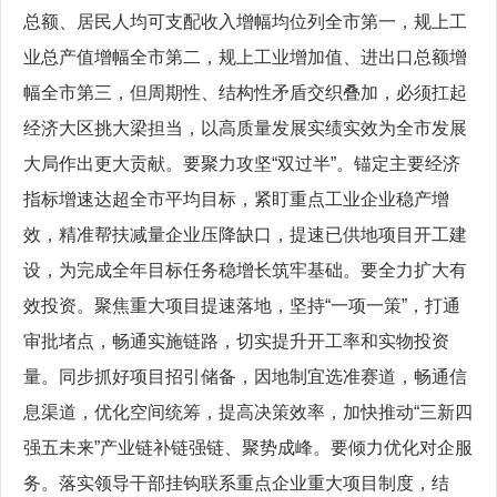
总额、居民人均可支配收入增幅均位列全市第一，规上工
业总产值增幅全市第二，规上工业增加值、进出口总额增
幅全市第三，但周期性、结构性矛盾交织叠加，必须扛起
经济大区挑大梁担当，以高质量发展实绩实效为全市发展
大局作出更大贡献。要聚力攻坚“双过半”。锚定主要经济
指标增速达超全市平均目标，紧盯重点工业企业稳产增
效，精准帮扶减量企业压降缺口，提速已供地项目开工建
设，为完成全年目标任务稳增长筑牢基础。要全力扩大有
效投资。聚焦重大项目提速落地，坚持“一项一策”，打通
审批堵点，畅通实施链路，切实提升开工率和实物投资
量。同步抓好项目招引储备，因地制宜选准赛道，畅通信
息渠道，优化空间统筹，提高决策效率，加快推动“三新四
强五未来”产业链补链强链、聚势成峰。要倾力优化对企服
务。落实领导干部挂钩联系重点企业重大项目制度，结