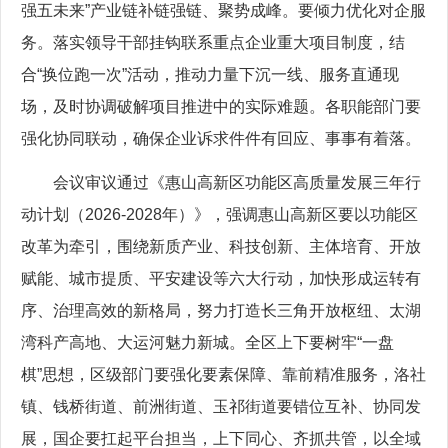
强五未来”产业链补链强链、聚势成峰。要倾力优化对企服
务。落实领导干部挂钩联系重点企业重大项目制度，结
合“换位跑一次”活动，推动力量下沉一线、服务直通现
场，及时协调破解项目推进中的实际难题。各职能部门要
强化协同联动，确保企业诉求件件有回应、事事有着落。
会议审议通过《惠山高新区功能区高质量发展三年行
动计划（2026-2028年）》，强调惠山高新区要以功能区
改革为牵引，围绕新质产业、科技创新、主体培育、开放
赋能、城市提质、平安建设等六大行动，加快形成运转有
序、治理高效的新格局，努力打造长三角开放枢纽、太湖
湾科产高地、大运河魅力新城。全区上下要树牢“一盘
棋”思想，区级部门要强化要素保障、靠前精准服务，洛社
镇、钱桥街道、前洲街道、玉祁街道要错位互补、协同发
展，国企要扛起平台担当，上下同心、齐抓共管，以全域