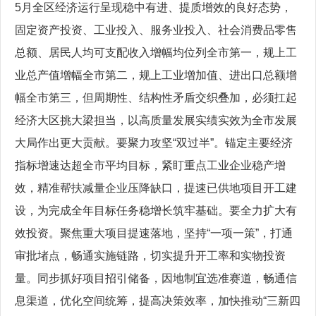
5月全区经济运行呈现稳中有进、提质增效的良好态势，
固定资产投资、工业投入、服务业投入、社会消费品零售
总额、居民人均可支配收入增幅均位列全市第一，规上工
业总产值增幅全市第二，规上工业增加值、进出口总额增
幅全市第三，但周期性、结构性矛盾交织叠加，必须扛起
经济大区挑大梁担当，以高质量发展实绩实效为全市发展
大局作出更大贡献。要聚力攻坚“双过半”。锚定主要经济
指标增速达超全市平均目标，紧盯重点工业企业稳产增
效，精准帮扶减量企业压降缺口，提速已供地项目开工建
设，为完成全年目标任务稳增长筑牢基础。要全力扩大有
效投资。聚焦重大项目提速落地，坚持“一项一策”，打通
审批堵点，畅通实施链路，切实提升开工率和实物投资
量。同步抓好项目招引储备，因地制宜选准赛道，畅通信
息渠道，优化空间统筹，提高决策效率，加快推动“三新四