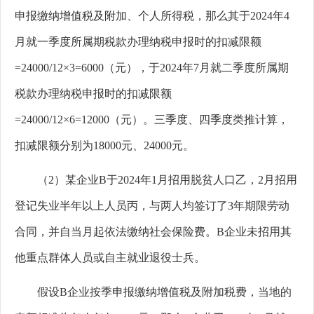
申报缴纳增值税及附加、个人所得税，那么其于
2024
年
4
月就一季度所属期税款办理纳税申报时的扣减限额
=24000/12×3=6000
（元），于
2024
年
7
月就二季度所属期
税款办理纳税申报时的扣减限额
=24000/12×6=12000
（元）。三季度、四季度类推计算，
扣减限额分别为
18000
元、
24000
元。
（2
）某企业
B
于
2024
年
1
月招用脱贫人口乙，
2
月招用
登记失业半年以上人员丙，与两人均签订了
3
年期限劳动
合同，并自当月起依法缴纳社会保险费。
B
企业未招用其
他重点群体人员或自主就业退役士兵。
假设B
企业按季申报缴纳增值税及附加税费，当地的