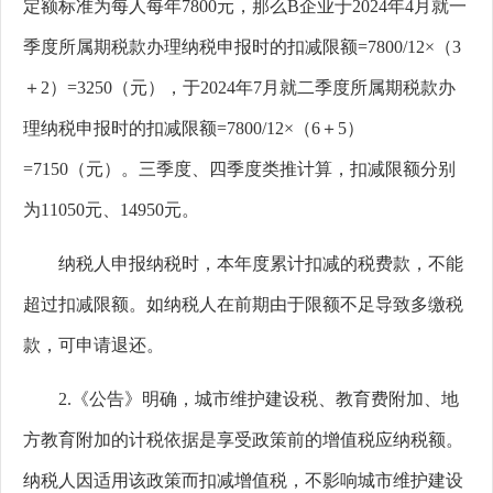
定额标准为每人每年
7800
元，那么
B
企业于
2024
年
4
月就一
季度所属期税款办理纳税申报时的扣减限额
=7800/12×
（
3
＋
2
）
=3250
（元），于
2024
年
7
月就二季度所属期税款办
理纳税申报时的扣减限额
=7800/12×
（
6
＋
5
）
=7150
（元）。三季度、四季度类推计算，扣减限额分别
为
11050
元、
14950
元。
纳税人申报纳税时，本年度累计扣减的税费款，不能
超过扣减限额。如纳税人在前期由于限额不足导致多缴税
款，可申请退还。
2.
《公告》明确，城市维护建设税、教育费附加、地
方教育附加的计税依据是享受政策前的增值税应纳税额。
纳税人因适用该政策而扣减增值税，不影响城市维护建设