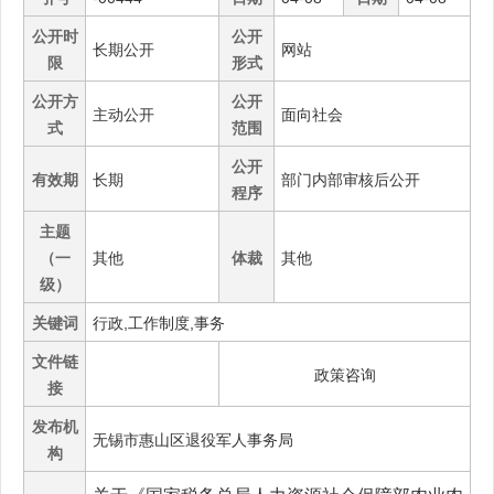
公开时
公开
长期公开
网站
限
形式
公开方
公开
主动公开
面向社会
式
范围
公开
有效期
长期
部门内部审核后公开
程序
主题
（一
其他
体裁
其他
级）
关键词
行政,工作制度,事务
文件链
政策咨询
接
发布机
无锡市惠山区退役军人事务局
构