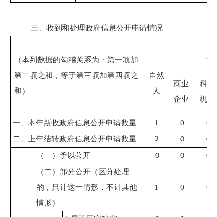
三、
收到和处理政府信息公开申请情况
（本列数据的勾稽关系为：第一项加
法
第二项之和，等于第三项加第四项之
自然
商业
科研
和）
人
企业
机构
一、本年新收政府信息公开申请数量
1
0
0
二、上年结转政府信息公开申请数量
0
0
0
（一）予以公开
0
0
0
（二）部分公开
（区分处理
的，只计这一情形，不计其他
1
0
0
情形）