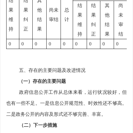
结
结
其
结
结
其
尚
果
果
他
尚未
总
果
果
他
未
维
纠
结
审结
计
维
纠
结
审
持
正
果
持
正
果
结
0
0
0
0
0
0
0
0
0
0
五、
存在的主要问题及改进情况
（一）存在的主要问题
政府信息公开工作从总体来看，运行状况较好，但
也有一些不足。一是信息公开规范性、时效性还不够高。
二是政务公开的内容及形式还不够完善、丰富。
（二）下一步措施