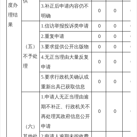
供
度办
3.补正后申请内容仍不
0
0
0
理结
明确
果
1.信访举报投诉类申请
0
0
0
2.重复申请
0
0
0
（五）
3.要求提供公开出版物
0
0
0
不予处
4.无正当理由大量反复
0
0
0
理
申请
5.要求行政机关确认或
0
0
0
重新出具已获取信息
1.申请人无正当理由逾
期不补正、行政机关不
0
0
0
再处理其政府信息公开
申请
（六）
其他处
2.申请人逾期未按收费