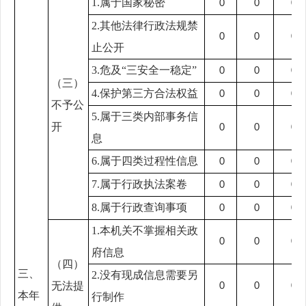
1.属于国家秘密
0
0
0
2.其他法律行政法规禁
0
0
0
止公开
3.危及“三安全一稳定”
0
0
0
（三）
4.保护第三方合法权益
0
0
0
不予公
5.属于三类内部事务信
开
0
0
0
息
6.属于四类过程性信息
0
0
0
7.属于行政执法案卷
0
0
0
8.属于行政查询事项
0
0
0
1.本机关不掌握相关政
0
0
0
府信息
（四）
三、
2.没有现成信息需要另
无法提
0
0
0
本年
行制作