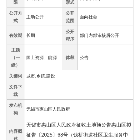
限
形式
公开方
公开
主动公开
面向社会
式
范围
公开
有效期
长期
部门内部审核后公开
程序
主题
（一
国土资源、能源
体裁
公告
级）
关键词
城市,乡镇,建设
文件下
载
发布机
无锡市惠山区人民政府
构
无锡市惠山区人民政府征收土地预公告惠山区拟
内容概
征告〔2025〕68号（钱桥街道社区卫生服务中
述