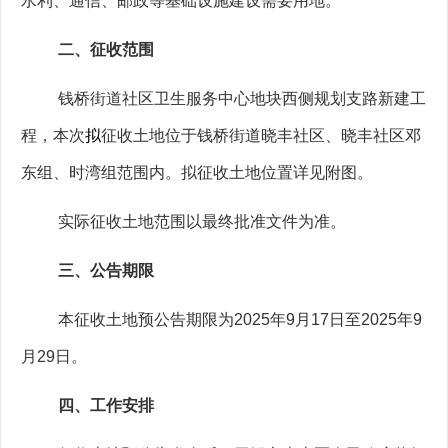
水利、通信、邮政等基础设施建设需要用地
。
二、征收范围
钱桥街道社区卫生服务中心地块西侧规划支路新建工
程
，
本次
拟
征收土地位于
钱桥街道晓丰社区、晓丰社区邓
东组、时湾组
范围内。拟征收土地位置详见附图。
实际征收土地范围以最终批准文件为准。
三、公告期限
本征收土地预公告期限为
2025
年
9
月
17
日至
2025
年
9
月
29
日。
四、工作安排