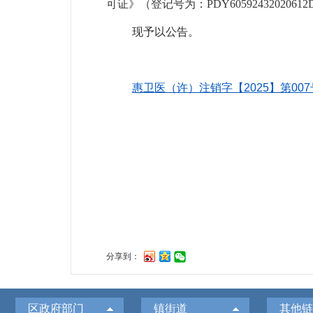
可证》
（登记号为：
PDY60592432020
现予以公告。
惠卫医（许）注销字【2025】第00
无锡市惠山区
分享到：
区政府部门
镇街道
其他链