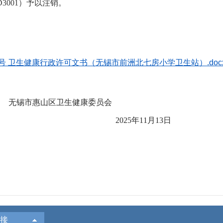
612D3001）予以注销。
7号 卫生健康行政许可文书（无锡市前洲北七房小学卫生站）.doc
卫生健康委员会
202
5
年
11
月
13
日
接