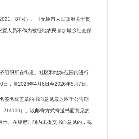
2021
〕
87
号）、《无锡市人民政府关于贯
安置人员不作为被
征地农民参加城乡社会保
济组织所在街道、社区和地块范围内进行
30
日，自
2026
年
4
月
8
日至
2026
年
5
月
7
日。
名签名或盖章的书面意见最迟应于公告期
：
214100
）。以邮寄方式寄送书面意见的
明示。在规定时间内未提交书面意见的，视