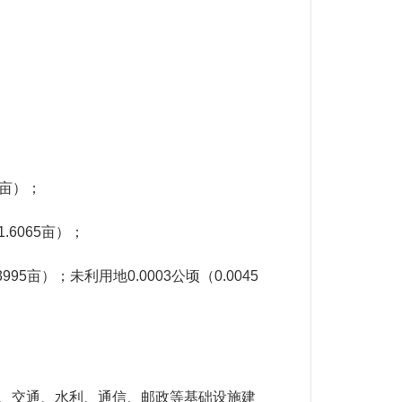
亩）；
1.6065
亩）；
3995
亩）；未利用地
0.0003
公顷（
0.0045
、交通、水利、通信、邮政等基础设施建