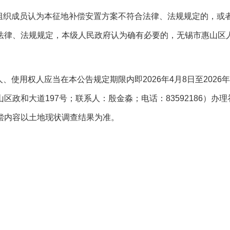
组织成员认为本征地补偿安置方案不符合法律、法规规定的，或
法律、法规规定，本级人民政府认为确有必要的，无锡市惠山区
人、使用权人应当在本公告规定期限内即
2
026
年
4
月
8
日至
2026
山区政和大道
197
号；联系人：殷金淼；电话：
83592186
）办理
偿内容以土地现状调查结果为准
。