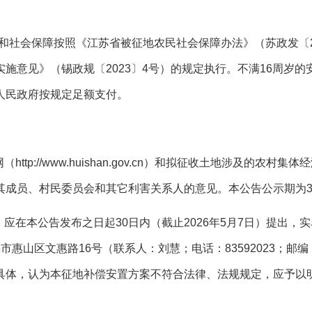
和社会保障按照《江苏省被征地农民社会保障办法》（苏政发〔
实施意见》（锡政规〔
2023
〕
4
号）的规定执行。不满
16
周岁的
人民政府按规定足额支付。
网（
http://www.huishan.gov.cn
）和拟征收土地涉及的农村集体经
其成员、村民委员会和其它利害关系人的意见。本公告公示期为
，应在本公告发布之日起
30
日内（截止
2026
年
5
月
7
日）提出，实
锡市惠山区文惠路
16
号（联系人：刘慧；电话：
83592023
；邮编
具体，认为本征地补偿安置方案不符合法律、法规规定，应予以