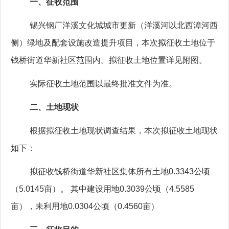
一、征收范围
锡兴钢厂洋溪文化城城市更新
（洋溪河以北西漳河西
侧）绿地及配套设施改造提升项目，本次
拟
征收土地位于
钱桥街道华新社区范围内。拟征收土地位置详见附图。
实际征收土地范围以最终批准文件为准。
二、土地现状
根据拟征收土地现状调查结果，本次拟征收土地现状
如下：
拟征收钱桥街道华新社区集体所有土地
0.3343
公顷
（
5.0145
亩）。
其中建设用地
0.3039
公顷（
4.5585
亩），未利用地
0.0304
公顷（
0.4560
亩）