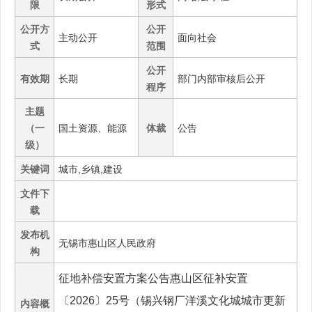
限
形式
公开方
公开
主动公开
面向社会
式
范围
公开
有效期
长期
部门内部审核后公开
程序
主题
（一
国土资源、能源
体裁
公告
级）
关键词
城市,乡镇,建设
文件下
载
发布机
无锡市惠山区人民政府
构
征地补偿安置方案公告惠山区征补安置
〔2026〕25号（锡兴钢厂洋溪文化城城市更新
内容概