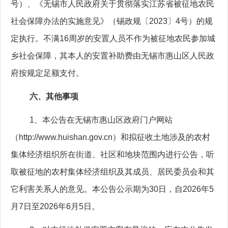
号）、《无锡市人民政府关于贯彻落实江苏省被征地农民
社会保障办法的实施意见》（锡政规〔
2023
〕
4
号）的规
定执行。不满
16
周岁的安置人员不作为被征地农民参加城
乡社会保障，其本人的安置补助费由无锡市惠山区人民政
府按规定足额支付。
六、其他事项
1
、本公告在无锡市惠山区政府门户网站
（
http://www.huishan.gov.cn
）和拟征收土地涉及的农村
集体经济组织所在街道、社区和地块范围内进行公告，听
取被征地的农村集体经济组织及其成员、居民委员会和其
它利害关系人的意见。本公告公示期为
30
日，自
2026
年
5
月
7
日至
2026
年
6
月
5
日。