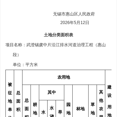
无锡市惠山区人民政府
2026
年
5
月
12
日
土地分类面积表
项目名称：武澄锡虞中片沿江排水河道治理工程（惠山
段）
单位：平方米
农用地
被
建
其
其中
征
总
设
总
他
地
面
耕
园
草
用
水
面
林地
农
单
积
水
旱
地
地
地
地
浇