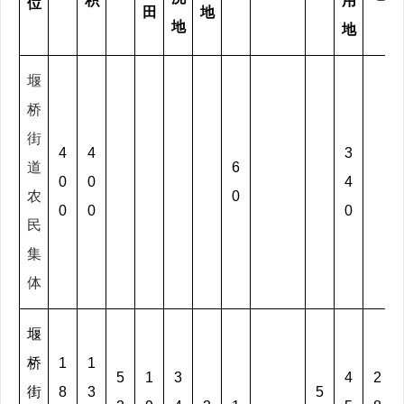
积
用
位
田
地
地
地
堰
桥
街
4
4
3
道
6
0
0
4
农
0
0
0
0
民
集
体
堰
桥
1
1
5
1
3
4
2
街
8
3
5