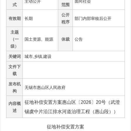
主动公开
面向社会
式
范围
公开
有效期
长期
部门内部审核后公开
程序
主题
（一
国土资源、能源
体裁
公告
级）
关键词
城市,乡镇,建设
文件下
载
发布机
无锡市惠山区人民政府
构
征地补偿安置方案惠山区〔2026〕20号（武澄
内容概
述
锡虞中片沿江排水河道治理工程（惠山段））
征地补偿安置方案