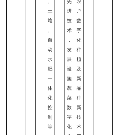
、
先
农
土
进
户
壤
技
数
、
术
字
自
，
化
动
发
种
水
展
植
肥
设
及
一
施
新
体
蔬
品
化
菜
种
控
数
新
制
字
技
等
化
术