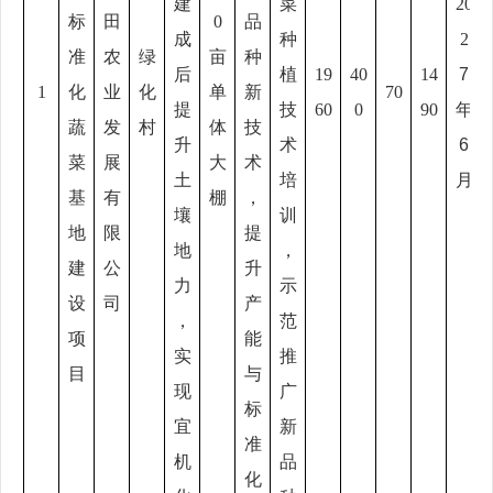
建
菜
20
标
田
0
品
成
种
2
准
农
绿
亩
种
后
植
19
40
14
7
1
化
业
化
单
新
70
提
技
60
0
90
年
蔬
发
村
体
技
升
术
6
菜
展
大
术
土
培
月
基
有
棚
，
壤
训
地
限
提
地
，
建
公
升
力
示
设
司
产
，
范
项
能
实
推
目
与
现
广
标
宜
新
准
机
品
化