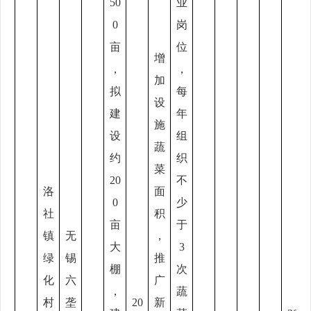
50
业
0
岗
亩
位
增
，
，
加
拟
每
设
建
年
施
设
组
蔬
约
织
菜
20
不
洛
面
0
少
社
积
亩
于
镇
无
，
大
3
绿
锡
推
棚
次
化
六
广
，
蔬
村
垄
20
新