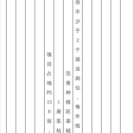
供
不
少
于
2
个
项
就
目
业
占
完
岗
地
善
位
约
种
，
13
1
植
每
0
座
区
年
亩
泵
基
组
，
站
础