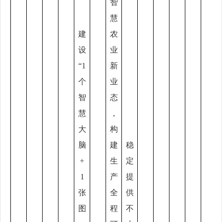
智
慧
建
农
设
业
“1
新
个
业
智
态
慧
，
大
构
脑
建
稳
+
生
定
1
产
提
张
全
供
图
程
不