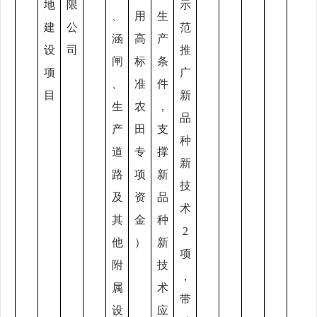
地
限
示
、
用
生
建
公
范
涵
高
产
设
司
推
闸
标
条
项
广
、
准
件
目
新
生
农
，
品
产
田
支
种
道
专
撑
新
路
项
新
技
及
资
品
术
其
金
种
2
他
）
新
项
附
技
，
属
术
带
设
应