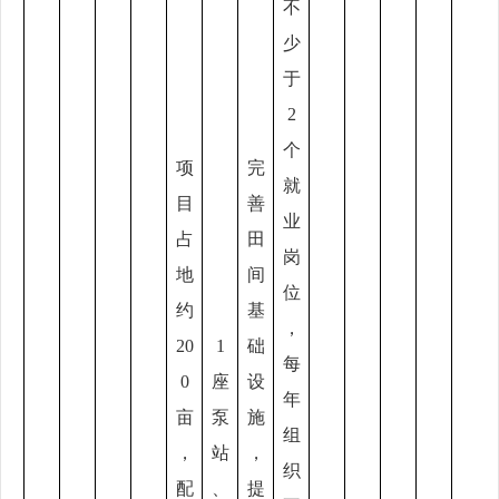
不
少
于
2
个
项
完
就
目
善
业
占
田
岗
地
间
位
约
基
，
20
1
础
每
0
座
设
年
亩
泵
施
组
，
站
，
织
配
、
提