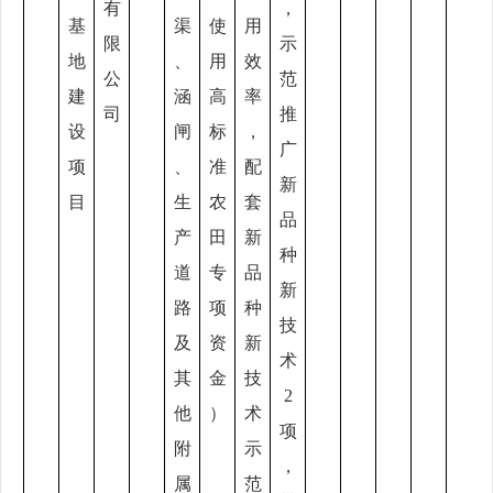
有
，
基
渠
使
用
限
示
地
、
用
效
公
范
建
涵
高
率
司
推
设
闸
标
，
广
项
、
准
配
新
目
生
农
套
品
产
田
新
种
道
专
品
新
路
项
种
技
及
资
新
术
其
金
技
2
他
）
术
项
附
示
，
属
范