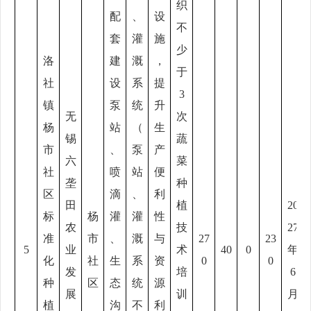
织
配
、
设
不
套
灌
施
少
洛
建
溉
，
于
社
设
系
提
3
镇
泵
统
升
无
次
杨
站
（
生
锡
蔬
市
、
泵
产
六
菜
社
喷
站
便
垄
种
区
滴
、
利
田
植
20
标
杨
灌
灌
性
农
技
27
准
市
、
溉
与
27
23
5
业
术
40
0
年
化
社
生
系
资
0
0
发
培
6
种
区
态
统
源
展
训
月
植
沟
不
利