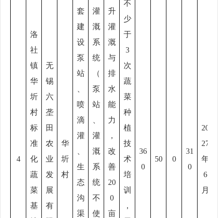
不
套
灌
升
少
建
溉
灌
洛
于
设
系
溉
社
3
泵
统
与
镇
无
次
站
（
排
华
锡
蔬
、
泵
水
圻
六
菜
喷
站
能
村
垄
种
滴
、
力
标
田
植
20
灌
灌
，
准
农
华
技
27
、
溉
改
36
31
4
化
业
圻
术
50
0
年
生
系
善
0
0
蔬
发
村
培
6
态
统
20
菜
展
训
月
沟
不
0
基
有
，
渠
使
亩