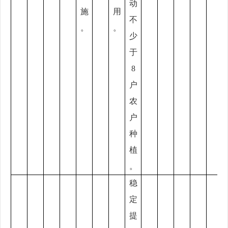
动
施
用
不
。
。
少
于
8
户
农
户
种
植
。
稳
定
提