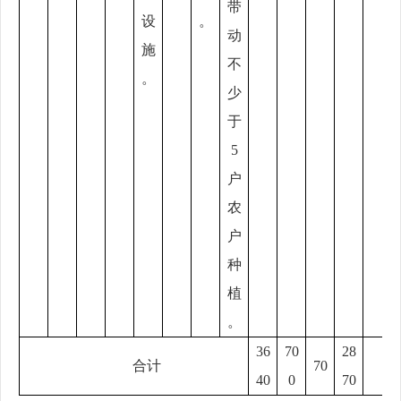
带
设
。
动
施
不
。
少
于
5
户
农
户
种
植
。
36
70
28
合计
70
40
0
70