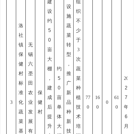
建
组
设
设
织
施
约
不
洛
蔬
5
少
社
菜
0
于
镇
无
转
亩
3
保
锡
型
大
次
健
六
，
棚
约
蔬
村
垄
推
，
5
菜
20
标
田
广
建
0
种
2
准
农
保
新
成
亩
植
77
16
61
7
3
化
业
健
品
0
后
单
技
0
0
0
年
蔬
发
村
种
提
体
术
6
菜
展
新
升
大
培
月
基
有
技