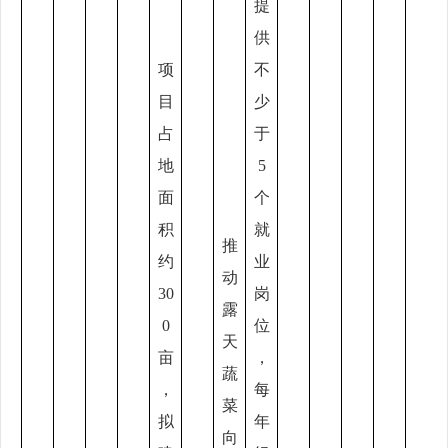
提
供
项
不
目
少
占
于
地
5
面
个
积
就
推
约
业
动
30
岗
露
0
位
天
亩
，
蔬
，
每
菜
拟
年
向