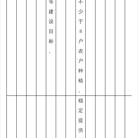
等
不
建
少
设
于
目
8
标
户
。
农
户
种
植
。
稳
定
提
供