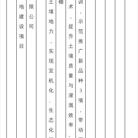
土
棚
训
地
限
术
壤
，
建
公
，
地
示
设
司
提
力
范
项
升
，
推
目
土
实
广
壤
现
新
质
宜
品
量
机
种
与
化
3
灌
、
项
溉
生
，
效
态
带
率
化
动
。