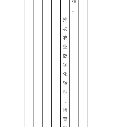
植
。
推
动
农
业
数
字
化
转
型
，
培
育