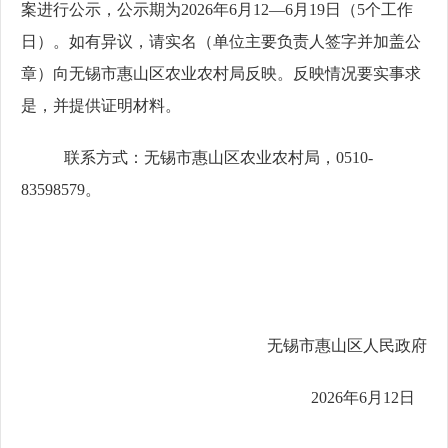
案进行公示，公示期为
202
6
年
6
月
12
—
6
月
19
日（
5
个工作
日）。如有异议，请实名（单位主要负责人签字并加盖公
章）向
无锡市惠山
区
农业农村局反映。反映情况要实事求
是，并提供证明材料。
联系方式：
无锡市惠
山区农业农村局，
0510-
83598579
。
无锡市
惠
山区人民政府
2026
年
6
月
12
日