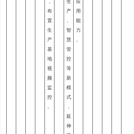
，
生
应
布
产
用
置
、
能
生
智
力
产
慧
。
基
管
地
控
视
等
频
新
监
模
控
式
。
，
延
伸