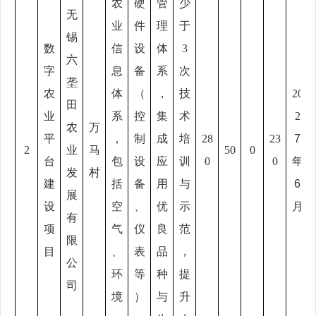
农
硬
管
少
无
业
件
理
于
锡
数
信
设
体
3
六
字
息
备
系
次
垄
农
体
（
，
技
20
田
业
系
控
集
术
2
农
万
平
，
制
成
培
28
23
7
2
业
马
50
0
台
包
设
应
训
0
0
年
发
村
建
括
备
用
与
6
展
设
空
、
优
示
月
有
项
气
仪
良
范
限
目
、
表
品
，
公
环
等
种
提
司
境
）
与
升