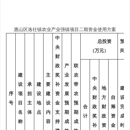
惠山区洛社镇农业
产业强镇项目
二期
资金使用方案
中
总投资
预计
央
（万元）
间安
财
政
产
联
建
主
奖
业
农
中
设
承
建
要
补
发
带
央
地
建
序
项
担
设
建
资
展
农
财
方
自
设
号
目
主
地
设
金
预
预
合
政
财
筹
完
名
体
点
内
支
期
期
计
奖
政
资
成
称
容
持
成
成
补
资
金
时