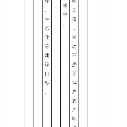
化
种
水
、
3
平
生
项
。
态
，
化
带
等
动
建
不
设
少
目
于
标
14
。
户
农
户
种