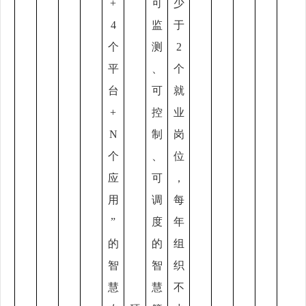
+
可
少
4
监
于
个
测
2
平
、
个
台
可
就
+
控
业
N
制
岗
个
、
位
应
可
，
用
调
每
”
度
年
的
的
组
智
智
织
慧
慧
不