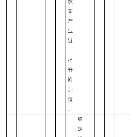
蔬
菜
产
业
链
、
提
升
附
加
值
。
稳
定