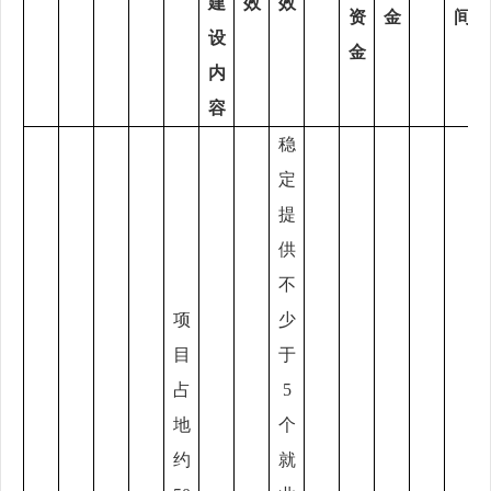
建
效
效
资
金
间
设
金
内
容
稳
定
提
供
不
项
少
目
于
占
5
地
个
约
就