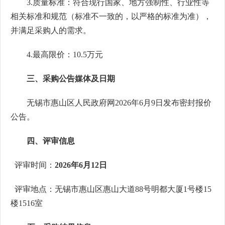
3.质量标准：
符合现行国家、地方强制性、行业性等
相关标准和规范（标准不一致的，以严格的标准为准），
并满足采购人的需求
。
4.最高限价：
10.5
万
元
三、采购公告媒体及日期
无锡市惠山区人民政府
网
20
2
6
年
6
月
9
日发布密封报价
公告。
四、评审信息
评审时间：
2026年6月12日
评审地点：无锡市惠山区惠山大道
88号明都大厦1号楼15
楼151
6
室