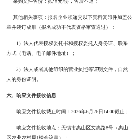
采购
文件售价：
贰
佰元
/份，售后不退
；
其他相关事项：
报名企业须
递交以下资料复印件加盖公
章并装订成册
（报名成功不代表资格审查通过）
：
1
）法人代表授权委托书和授权委托人身份证、联系
方式（电话、电子邮件地址）；
2
）
法人或者其他组织的营业执照等证明文件，自然
人的身份证明
。
六
、
响应文件
接收信息
响应文件
接收截止时间
：
2026年6
月
26
日
14:00
截止
；
响应文件
接收地点：无锡市惠山区文惠路
8号（惠山
区农业农村局1楼会议室）
；