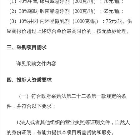
（
1）40%甲氧·茚虫威悬浮剂（200克/瓶）：70元/瓶；
（2）38%噻呋·肟菌酯悬浮剂（200克/瓶）：65元/瓶；
（3）10%井冈·丙环唑微乳剂（1000克/瓶）：75元/瓶
。
供
应商报价超过上述综合单价最高限价的，按无效标处理
。
三
、
采购
项目需求
详见
采购
文件内容
四、
投标人资质要求
（一）符合政府采购法第二十二条第一款规定的条
件，并符合以下要求：
1
.
法人或者其他组织的营业执照等证明文件，自然人
的身份证明，有能力提供本项目所需货物和服务。