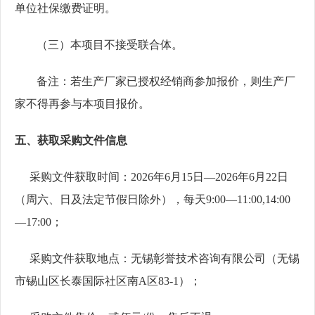
单位社保缴费证明。
（三）本项目不接受联合体。
备注：若生产厂家已授权经销商参加报价，则生产厂
家不得再参与本项目报价。
五
、
获取
采购
文件信息
采购
文件
获取
时间：
202
6
年
6
月
1
5
日
—202
6
年
6
月
22
日
（
周六、日
及法定节假日
除外
），每天
9:00—11:00,1
4
:
0
0
—1
7
:
0
0；
采购
文件
获取
地点：
无锡彰誉技术咨询有限公司
（
无锡
市锡山区长泰国际社区南
A区83-1
）
；