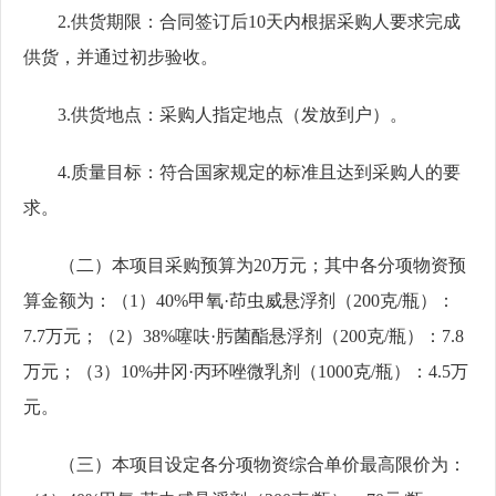
2
.
供货期限：合同签订后
10天内根据采购人要求完成
供货，并通过初步验收。
3
.
供货地点：采购人指定地点（发放到户）。
4
.
质量
目标
：符合国家规定的标准且达到采购人的要
求
。
（二）本项目采购预算为
2
0
万元
；
其中各分项物资预
算金额为：（
1）40%甲氧·茚虫威悬浮剂（200克/瓶）：
7
.7
万元；（
2）38%噻呋·肟菌酯悬浮剂（200克/瓶）：7.8
万元；（3）10%井冈·丙环唑微乳剂（1000克/瓶）：4.5万
元。
（三）本项目
设定
各分项物资综合单价
最高限价为
：