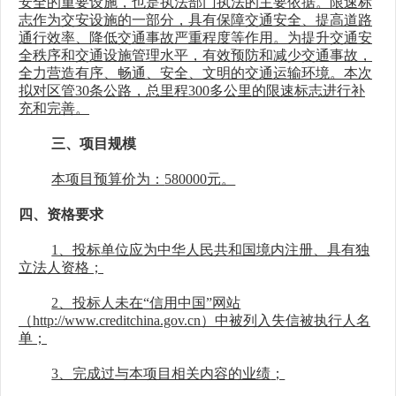
安全的重要设施，也是执法部门执法的主要依据。限速标
志作为交安设施的一部分，具有保障交通安全、提高道路
通行效率、降低交通事故严重程度等作用。为提升交通安
全秩序和交通设施管理水平，有效预防和减少交通事故，
全力营造有序、畅通、安全、文明的交通运输环境。本次
拟对区管
30条公路
，
总里程
300多公里的限速标志进行补
充和完善。
三、项目规模
本项
目预算价为：
580000
元。
四、
资格要求
1、投标
单位
应为中华人民共和国境内注册、具有独
立法人资格；
2、
投标人未在
“信用中国”网站
（http://www.creditchina.gov.cn）中被列入失信被执行人名
单；
3、
完成过与本项目相关内容的业绩
；