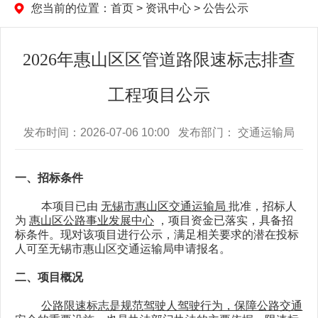
您当前的位置：
首页
>
资讯中心
>
公告公示
2026年惠山区区管道路限速标志排查
工程项目公示
发布时间：2026-07-06 10:00 发布部门： 交通运输局
一、招标
条件
本项目
已由
无锡市惠山区交通运输局
批准，
招标人
为
惠山区公路事业发展中心
，
项目
资金
已落实
，
具备
招
标
条件
。
现对该项目进行
公示
，
满足相关要求的潜在投标
人可至无锡市惠山区交通运输局申请报名
。
二、
项目概况
公路限速标志是规范驾驶人驾驶行为，保障公路交通