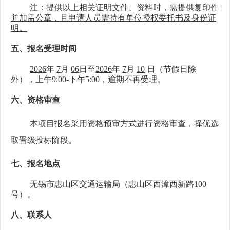
注：
提供以上相关证明文件、资料时，需提供复印件
并加盖公章
，
且申请人员需持有单位授权委托书及身份证
明。
五、报名受理时间
20
2
6
年
7
月
06
日至
202
6
年
7
月
10
日（
节假日除
外），上午
9:00-下午
5
:00，逾期不再受理。
六、资格审查
本
项目报名
采用资格
预审
方式进行资格审查，
择优选
取晋级投标阶段
。
七、报名
地点
无锡市惠山区交通运输局
（惠山区西漳西新路
100
号）
。
八、联系人