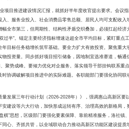
业项目推进建设情况汇报，就抓好半年度收官提出要求。会议指出
投入、服务业投入、社会消费品零售总额、居民人均可支配收入
增幅全市第三，但周期性、结构性矛盾交织叠加，必须扛起经济
“双过半”。锚定主要经济指标增速达超全市平均目标，紧盯重点
全年目标任务稳增长筑牢基础。要全力扩大有效投资。聚焦重大项
实物投资量。同步抓好项目招引储备，因地制宜选准赛道，畅通
链、聚势成峰。要倾力优化对企服务。落实领导干部挂钩联系重点
及时协调破解项目推进中的实际难题。各职能部门要强化协同联
展三年行动计划（2026-2028年）》，强调惠山高新区要
平安建设等六大行动，加快形成运转有序、治理高效的新格局，
一盘棋”思想，区级部门要强化要素保障、靠前精准服务，洛社镇
下同心、齐抓共管，以全域联动合力推动高新区功能区建设提质