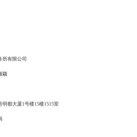
务所有限公司
颜颖
号明都大厦1号楼15楼1515室
局