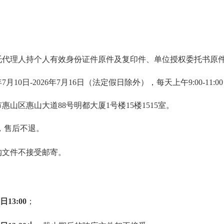
托代理人持个人有效身份证件原件及复印件、单位授权委托书原
年7月10日-2026年7月16日
（法
定假日除外），每天上午
9:00-11:
市惠山区惠山大道
88号明都大厦1号楼15楼1515室。
，售后不退。
购文件不接受邮寄
。
2日
13
:00
；