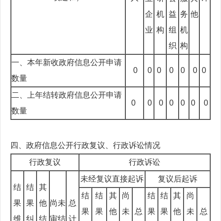
企
机
益
务
他
业
构
组
机
织
构
一、本年新收政府信息公开申请
0
0
0
0
0
0
0
数量
二、上年结转政府信息公开申请
0
0
0
0
0
0
0
数量
四、政府信息公开行政复议、行政诉讼情况
行政复议
行政诉讼
未经复议直接起诉
复议后起诉
结
结
其
结
结
其
尚
结
结
其
尚
果
果
他
尚未
总
果
果
他
未
总
果
果
他
未
总
维
纠
结
审结
计