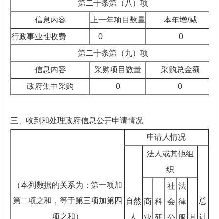
第二十条第（八）项
信息内容
上一年项目数量
本年增/减
行政事业性收费
0
0
第二十条第（九）项
信息内容
采购项目数量
采购总金额
政府集中采购
0
0
三、收到和处理政府信息公开申请情况
申请人情况
法人或其他组
织
（本列数据的关系为：第一项加
社
法
第二项之和，等于第三项加第四
自然
总
商
科
会
律
项之和）
人
计
业
研
公
服
其