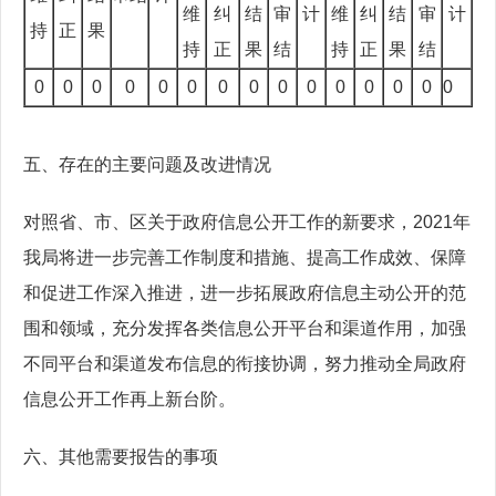
维
纠
结
审
计
维
纠
结
审
计
持
正
果
持
正
果
结
持
正
果
结
0
0
0
0
0
0
0
0
0
0
0
0
0
0
0
五、存在的主要问题及改进情况
对照省、市、区关于政府信息公开工作的新要求，2021年
我局将进一步完善工作制度和措施、提高工作成效、保障
和促进工作深入推进，进一步拓展政府信息主动公开的范
围和领域，充分发挥各类信息公开平台和渠道作用，加强
不同平台和渠道发布信息的衔接协调，努力推动全局政府
信息公开工作再上新台阶。
六、其他需要报告的事项