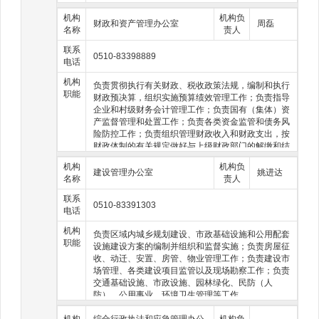
等工作；做好人民调解、安置帮教、社区矫正、普法
机构
机构负
宣传、法律服务和法律援助等工作。
财政和资产管理办公室
周磊
名称
责人
联系
0510-83398889
电话
机构
负责贯彻执行有关财政、税收政策法规，编制和执行
职能
财政预决算，组织实施预算绩效管理工作；负责指导
企业和村级财务会计管理工作；负责国有（集体）资
产监督管理和处置工作；负责各类资金监管和债务风
险防控工作；负责组织管理财政收入和财政支出，按
财政体制的有关规定做好与上级财政部门的解缴和结
算工作；负责政府投资项目全过程审计监督和财务管
机构
机构负
理；负责对监管单位及领导干部履行经济责任情况的
建设管理办公室
姚进达
名称
责人
审计监督工作；做好综合治税相关工作。
联系
0510-83391303
电话
机构
负责区域内城乡规划建设、市政基础设施和公用配套
职能
设施建设方案的编制并组织和监督实施；负责房屋征
收、动迁、安置、房管、物业管理工作；负责建设市
场管理、各类建设项目监管以及现场勘察工作；负责
交通基础设施、市政设施、园林绿化、民防（人
防）、公用事业、环境卫生管理等工作。
机构
综合行政执法和应急管理办公
机构负