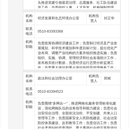
头推进党建引领基层治理、志愿服务、社工队伍建设
等工作；负责组织人事、人才开发、机构编制管理、
离退休干部管理服务等工作；负责政协、统一战线、
机构
机构负
侨台事务、民族宗教事务等工作；指导协调人民武
经济发展和生态环境办公室
封正华
名称
责人
装、群团工作。
联系
0510-83393368
电话
机构
负责统筹协调经济建设工作；负责制订经济及产业发
职能
展规划、科学技术规划和年度目标计划，提出优化产
业布局、调整产业结构的方案并组织推进实施；负责
组织、实施、协调、管理经济和社会各项统计工作，
发布相关统计数据，负责经济运行态势分析监测工
作；负责重大项目和重点项目的指导管理服务工作；
负责开放型经济及招商引资工作；负责上市、防范金
机构
机构负
融风险等金融工作；做好食品安全和知识产权工作；
政法和社会治理办公室
郑斌
名称
责人
负责组织生态环境污染防治和监管、生态环境长效管
护工作；负责做好河湖水域及其岸线的管理、保护与
联系
0510-83394523
综合利用工作，做好河长制工作；负责组织实施防汛
电话
抗旱等相关工作。
机构
负责围绕“多网合一”，推进网格化服务管理标准化建
职能
设，强化网格队伍的业务指导和能力建设；负责社会
治安综合治理、全面依法治街、平安创建、外来人口
管理等工作；负责国家安全人民防线建设、社会治安
防控体系建设、反邪教等工作；负责信访工作；负责
社会矛盾纠纷排查调处、重大事项社会稳定风险评估