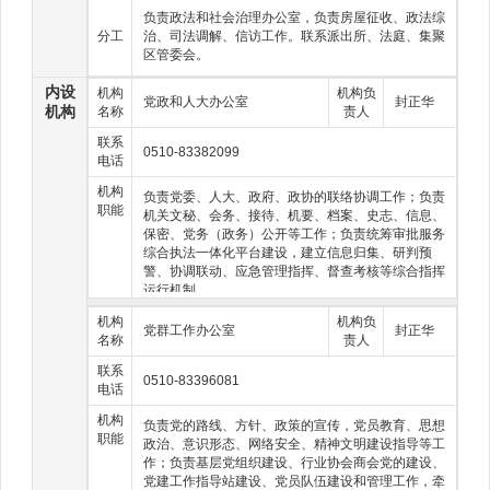
负责政法和社会治理办公室，负责房屋征收、政法综
分工
治、司法调解、信访工作。联系派出所、法庭、集聚
区管委会。
内设
机构
机构负
党政和人大办公室
封正华
机构
名称
责人
联系
0510-83382099
电话
机构
负责党委、人大、政府、政协的联络协调工作；负责
职能
机关文秘、会务、接待、机要、档案、史志、信息、
保密、党务（政务）公开等工作；负责统筹审批服务
综合执法一体化平台建设，建立信息归集、研判预
警、协调联动、应急管理指挥、督查考核等综合指挥
运行机制。
机构
机构负
党群工作办公室
封正华
名称
责人
联系
0510-83396081
电话
机构
负责党的路线、方针、政策的宣传，党员教育、思想
职能
政治、意识形态、网络安全、精神文明建设指导等工
作；负责基层党组织建设、行业协会商会党的建设、
党建工作指导站建设、党员队伍建设和管理工作，牵