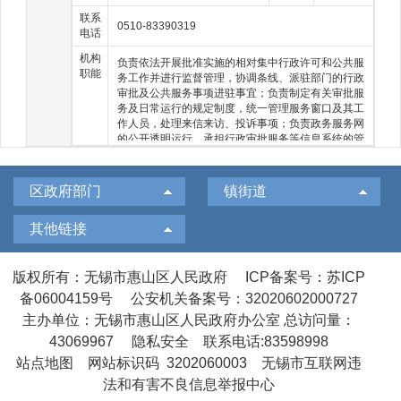
作；负责农村改革、扶贫开发、供销合作工作，指导
联系
0510-83390319
农村集体经济组织发展和村级集体资产管理工作，承
电话
担农业统计和农业农村信息化有关工作；负责农村经
机构
营管理、宅基地改革管理“三资三化”监管、农民专业
负责依法开展批准实施的相对集中行政许可和公共服
职能
合作社和家庭农场管理服务工作；负责种植业、畜牧
务工作并进行监督管理，协调条线、派驻部门的行政
业、渔业、农业机械化等农业各产业工作的监督管
审批及公共服务事项进驻事宜；负责制定有关审批服
理，提供农技、农机服务。
务及日常运行的规定制度，统一管理服务窗口及其工
作人员，处理来信来访、投诉事项；负责政务服务网
的公开透明运行，承担行政审批服务等信息系统的管
理维护，推进不见面审批服务改革；负责为开展延伸
服务的村（社区）便民服务点提供业务指导和技术支
持；负责牵头相关职能机构对行政审批涉及的重大项
区政府部门
镇街道
目进行联合踏勘、联合论证、联合审批和现场服务；
负责项目招标、政府采购和提供政策咨询等工作；负
其他链接
责中介机构的监督工作；探索创新行政服务方式和工
作机制，提高行政服务效能和质量。
版权所有：无锡市惠山区人民政府
ICP备案号：苏ICP
备06004159号
公安机关备案号：32020602000727
主办单位：无锡市惠山区人民政府办公室
总访问量：
43069967
隐私安全
联系电话:83598998
站点地图
网站标识码 3202060003
无锡市互联网违
法和有害不良信息举报中心