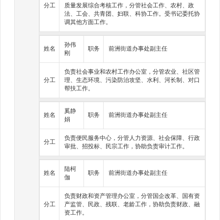
分工
质量发展综合考核工作，分管社会工作、农村、政
（八）负责统筹协调区域内行政审批服务执法力量等相关工
法、工会、共青团、妇联、科协工作。受书记委托协
作，根据街道行政权力清单，依法履行审批服务和综合行政
调其他方面工作。
执法职责，做好监督检查等事中事后监管工作。
（九）负责本级综合管理服务指挥中心的指挥调度、运行管
理、监督考核工作，与区级综合指挥平台数据共享、互联互
孙伟
姓名
职务
前洲街道办事处副主任
通、协调联动。
刚
（十）承办区委、区政府交办的其他事项。
负责社会事业和农村工作办公室，分管农业、社区管
分工
理、生态环境、污染防治攻坚、水利、河长制、对口
帮扶工作。
奚静
姓名
职务
前洲街道办事处副主任
娟
负责便民服务中心，分管人力资源、社会保障、行政
分工
审批、招投标、民宗工作，协助负责审计工作。
陆柯
姓名
职务
前洲街道办事处副主任
伽
负责财政和资产管理办公室，分管国企改革、国有资
分工
产监管、民政、残联、老龄工作，协助负责财政、融
资工作。