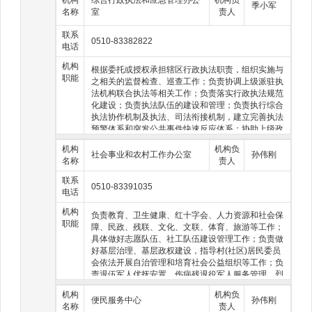
季小军
名称
室
责人
联系
0510-83382822
电话
机构
根据委托或授权承担辖区行政执法职责，组织实施与
职能
之相关的监督检查、巡查工作；负责协调上级派驻执
法机构联合执法等相关工作；负责落实行政执法规范
化建设；负责执法队伍的建设和管理；负责执行综合
执法协作机制及执法、司法衔接机制，建立完善执法
预警体系和突发公共事件快速反应体系；协助上级政
府有关部门依法履行安全生产和消防监督管理职责；
机构
机构负
履行安全生产综合监督管理职责，负责指导协调、监
社会事业和农村工作办公室
孙伟刚
名称
责人
督检查安全生产及消防工作；负责应急管理、安全生
产、防灾减灾宣传教育和培训工作；承担防灾减灾救
联系
0510-83391035
灾和其他与安全生产相关的任务。
电话
机构
负责教育、卫生健康、红十字会、人力资源和社会保
职能
障、民政、残联、文化、文联、体育、旅游等工作；
具体做好志愿队伍、社工队伍建设管理工作；负责做
好基层治理、基层政权建设，指导村(社区)居民委员
会依法开展自治管理和培育社会公益组织等工作；负
责退伍军人优抚安置、伤病残退役军人服务管理、烈
军属优抚和双拥共建等工作；负责贯彻落实“三农”工
机构
机构负
作发展战略，制订辖区内农业农村发展规划；负责统
便民服务中心
孙伟刚
名称
责人
筹推动发展农村社会事业、公共服务、乡村治理等工