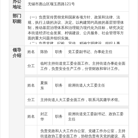
办公
无锡市惠山区堰玉西路121号
地址
部门
（一）负责宣传贯彻党和国家各项方针、政策和法律、法
职能
规，执行上级的决议、决定。以构建简约高效的基层管理体
制，推动基层治理体系和治理能力现代化为目标，研究决定
本街道经济社会发展、村镇建设、公共服务、社会管理等方
面的重大问题并组织实施。
（二）负责党建、纪检、宣传、精神文明建设、组织人事、
机构编制、人大、政协和统战等工作。指导协调工会、共青
领导
姓名
陈协
职务
党工委副书记、办事处主任
团、妇联和人民武装工作。
介绍
（三）负责优化经济发展环境，推动产业发展方式转变和结
临时主持街道党工委全面工作。主持街道办事处全面
构优化调整，加强经济发展的统筹协调。负责科技、科协、
分工
工作，负责安全生产工作，分管财政和审计工作。
安全生产、生态环境保护工作和市场经济秩序维护以及引导
和扶持各类经济组织的发展。
（四）负责社会治安综合治理工作。做好法治建设、综合治
夏振
姓名
理、人民调解及外来人口管理工作，指导村民自治和社区建
职务
前洲街道人大工委主任
东
设工作。
（五）负责规划管理、建设和城市管理工作。做好房屋征
分工
主持街道人大工委全面工作，联系冯其庸学术馆。
收、动迁安置、建设管理工作。负责实施乡村振兴战略，推
进现代农业、农村改革和新农村建设。
（六）负责社会事业工作。探索创新基层社会服务管理工作
封正
前洲街道党工委副书记、政协工委
姓名
职务
体制机制，做好教育、卫生健康、红十字会、人力资源和社
华
主任
会保障、民政、残联、文化、文联、体育、旅游、退役军人
事务等工作。
负责党政和人大工作办公室、党建工作办公室，主持
（七）负责街道财务、审计以及集体资产管理工作,协助做好
街道政协工委全面工作，协助负责有关党的建设、高
税收征管工作，指导监督村级财务和资产管理工作。