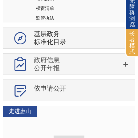
无
障
权责清单
碍
浏
监管执法
览
行政事业性收费
基层政务
长
审计公开
者
标准化目录
模
教育信息
式
社会保障
政府信息
公开年报
就业
生态环境
医疗卫生
依申请公开
安全生产
食品药品安全
走进惠山
社会救助
突发公共事件
公共文化体育