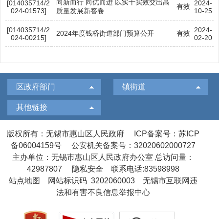
向新而行 向优而进 以实干实效交出高
[014035714/2
2024-
有效
024-01573]
质量发展新答卷
10-25
[014035714/2
2024-
2024年度钱桥街道部门预算公开
有效
024-00215]
02-20
区政府部门
镇街道
其他链接
版权所有：无锡市惠山区人民政府
ICP备案号：苏ICP
备06004159号
公安机关备案号：32020602000727
主办单位：无锡市惠山区人民政府办公室
总访问量：
42987807
隐私安全
联系电话:83598998
站点地图
网站标识码 3202060003
无锡市互联网违
法和有害不良信息举报中心