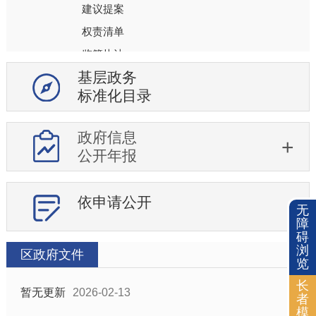
建议提案
权责清单
监管执法
基层政务
行政事业性收费
标准化目录
审计公开
教育信息
政府信息
社会保障
公开年报
就业
生态环境
依申请公开
无
医疗卫生
障
安全生产
碍
浏
区政府文件
食品药品安全
览
社会救助
长
暂无更新
2026-02-13
者
突发公共事件
模