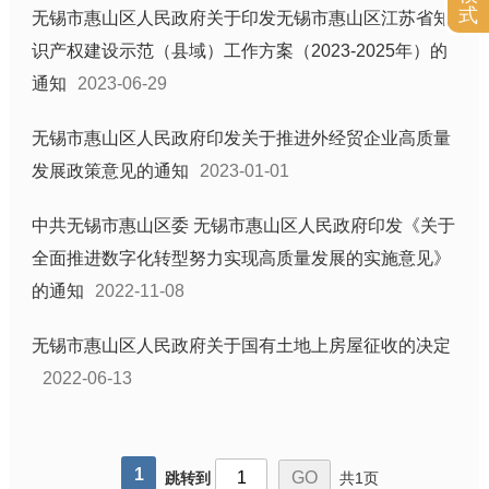
式
公共文化体育
无锡市惠山区人民政府关于印发无锡市惠山区江苏省知
机构公开
识产权建设示范（县域）工作方案（2023-2025年）的
通知
2023-06-29
行政权力运行
处罚强制信息
无锡市惠山区人民政府印发关于推进外经贸企业高质量
政府采购
发展政策意见的通知
2023-01-01
公务员招考
重大决策预公开
中共无锡市惠山区委 无锡市惠山区人民政府印发《关于
全面推进数字化转型努力实现高质量发展的实施意见》
重点工作
的通知
2022-11-08
重大项目
土地供应
无锡市惠山区人民政府关于国有土地上房屋征收的决定
征地信息
2022-06-13
住房保障
科技项目管理
国有企业信息
1
跳转到
共1页