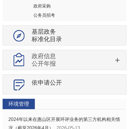
政府采购
公务员招考
重大决策预公开
基层政务
重点工作
标准化目录
重大项目
土地供应
政府信息
征地信息
公开年报
住房保障
科技项目管理
依申请公开
国有企业信息
税收优惠
环境管理
质量信息
化解过剩产能工作信息
2024年以来在惠山区开展环评业务的第三方机构相关情
政策文件库
况（截至2026年4月）
2026-05-13