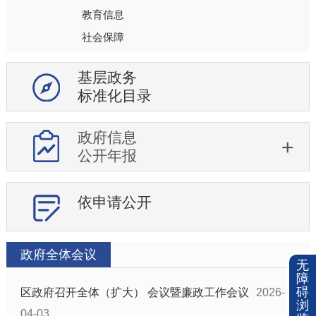
教育信息
社会保障
就业
基层政务
生态环境
标准化目录
医疗卫生
安全生产
政府信息
食品药品安全
公开年报
社会救助
突发公共事件
依申请公开
公共文化体育
机构公开
政府全体会议
行政权力运行
无
障
处罚强制信息
碍
区政府召开全体（扩大） 会议暨廉政工作会议
2026-
浏
政府采购
04-03