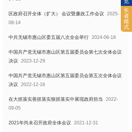
览
公务员招考
长
区政府召开全体（扩大） 会议暨廉政工作会议
2025-
者
重大决策预公开
模
08-14
重点工作
式
重大项目
中共无锡市惠山区委五届八次全会举行
2024-06-18
土地供应
中国共产党无锡市惠山区第五届委员会第七次全体会议
征地信息
决议
2023-12-29
住房保障
科技项目管理
中国共产党无锡市惠山区第五届委员会第五次全体会议
国有企业信息
决议
2022-12-16
税收优惠
在大抓落实善抓落实狠抓落实中展现政府担当
2022-
质量信息
09-05
化解过剩产能工作信息
政策文件库
2021年尚未召开政府全体会议
2021-12-31
基层政务信息