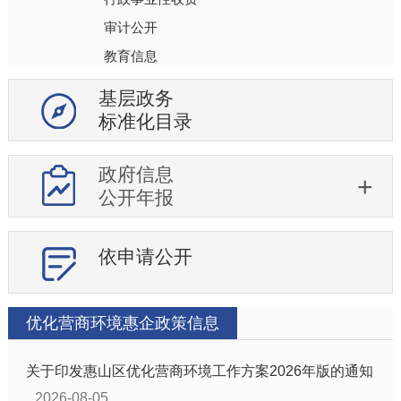
审计公开
教育信息
社会保障
基层政务
就业
标准化目录
生态环境
医疗卫生
政府信息
公开年报
安全生产
食品药品安全
依申请公开
社会救助
突发公共事件
公共文化体育
优化营商环境惠企政策信息
机构公开
关于印发惠山区优化营商环境工作方案2026年版的通知
行政权力运行
2026-08-05
处罚强制信息