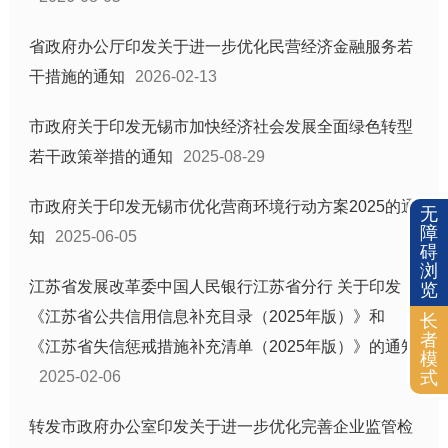
政府采购
省政府办公厅印发关于进一步优化民营经济金融服务若
公务员招考
干措施的通知
2026-02-13
重大决策预公开
市政府关于印发无锡市加快经济社会发展全面绿色转型
重点工作
若干政策举措的通知
2025-08-29
重大项目
土地供应
市政府关于印发无锡市优化营商环境行动方案2025的通
无
征地信息
障
知
2025-06-05
碍
住房保障
浏
江苏省发展改革委中国人民银行江苏省分行 关于印发
科技项目管理
览
《江苏省公共信用信息补充目录（2025年版）》和
国有企业信息
长
者
《江苏省失信惩戒措施补充清单（2025年版）》的通知
税收优惠
模
式
2025-02-06
质量信息
化解过剩产能工作信息
转发市政府办公室印发关于进一步优化完善企业监管检
政策文件库