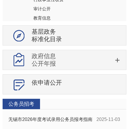
审计公开
教育信息
社会保障
基层政务
就业
标准化目录
生态环境
医疗卫生
政府信息
公开年报
安全生产
食品药品安全
依申请公开
社会救助
突发公共事件
公共文化体育
公务员招考
机构公开
无锡市2026年度考试录用公务员报考指南
行政权力运行
2025-11-03
处罚强制信息