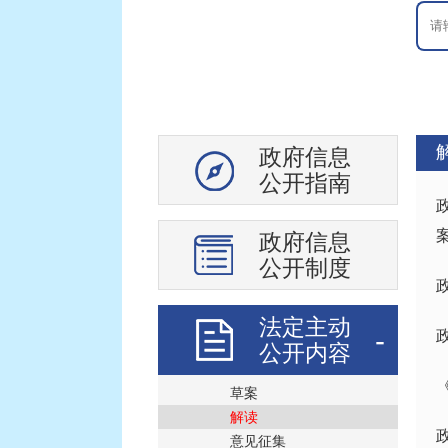
医疗卫生
安全生产
食品药品安全
社会救助
突发公共事件
政府信息
公共文化体育
公开指南
机构公开
行政权力运行
案
政府信息
处罚强制信息
公开制度
政府采购
公务员招考
法定主动
公开内容
重大决策预公开
草案
解读
意见征集